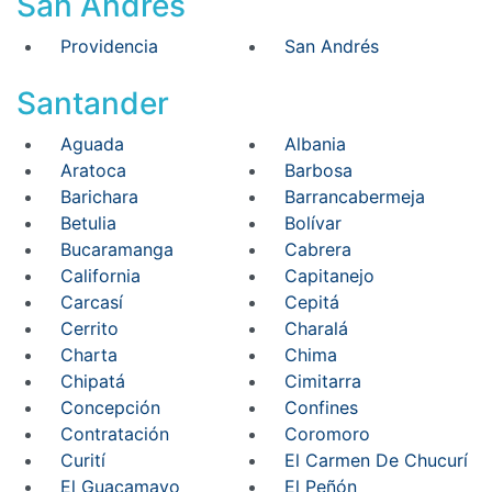
San Andrés
Providencia
San Andrés
Santander
Aguada
Albania
Aratoca
Barbosa
Barichara
Barrancabermeja
Betulia
Bolívar
Bucaramanga
Cabrera
California
Capitanejo
Carcasí
Cepitá
Cerrito
Charalá
Charta
Chima
Chipatá
Cimitarra
Concepción
Confines
Contratación
Coromoro
Curití
El Carmen De Chucurí
El Guacamayo
El Peñón