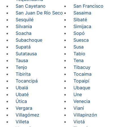
San Cayetano
San Francisco
San Juan De Río Seco
Sasaima
Sesquilé
Sibaté
Silvania
Simijaca
Soacha
Sopó
Subachoque
Suesca
Supatá
Susa
Sutatausa
Tabio
Tausa
Tena
Tenjo
Tibacuy
Tibirita
Tocaima
Tocancipá
Topaipí
Ubalá
Ubaque
Ubaté
Une
Útica
Venecia
Vergara
Vianí
Villagómez
Villapinzón
Villeta
Viotá