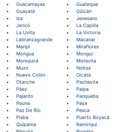
Guacamayas
Guateque
Guayatá
Güicán
Iza
Jenesano
Jericó
La Capilla
La Uvita
La Victoria
Labranzagrande
Macanal
Maripí
Miraflores
Mongua
Monguí
Moniquirá
Motavita
Muzo
Nobsa
Nuevo Colón
Oicatá
Otanche
Pachavita
Páez
Paipa
Pajarito
Panqueba
Pauna
Paya
Paz De Río
Pesca
Pisba
Puerto Boyacá
Quípama
Ramiriquí
Ráquira
Rondón