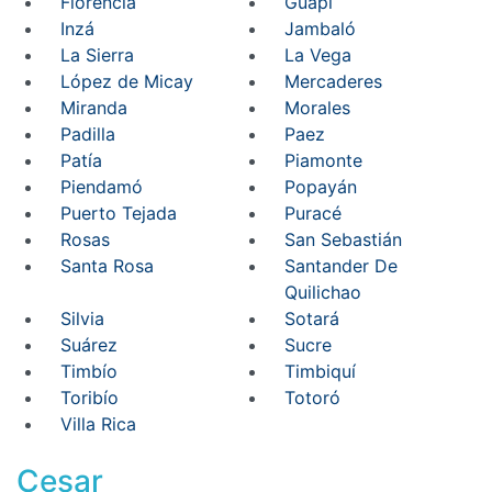
Florencia
Guapi
Inzá
Jambaló
La Sierra
La Vega
López de Micay
Mercaderes
Miranda
Morales
Padilla
Paez
Patía
Piamonte
Piendamó
Popayán
Puerto Tejada
Puracé
Rosas
San Sebastián
Santa Rosa
Santander De
Quilichao
Silvia
Sotará
Suárez
Sucre
Timbío
Timbiquí
Toribío
Totoró
Villa Rica
Cesar