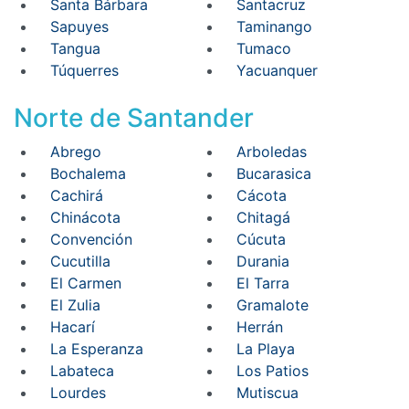
Santa Bárbara
Santacruz
Sapuyes
Taminango
Tangua
Tumaco
Túquerres
Yacuanquer
Norte de Santander
Abrego
Arboledas
Bochalema
Bucarasica
Cachirá
Cácota
Chinácota
Chitagá
Convención
Cúcuta
Cucutilla
Durania
El Carmen
El Tarra
El Zulia
Gramalote
Hacarí
Herrán
La Esperanza
La Playa
Labateca
Los Patios
Lourdes
Mutiscua