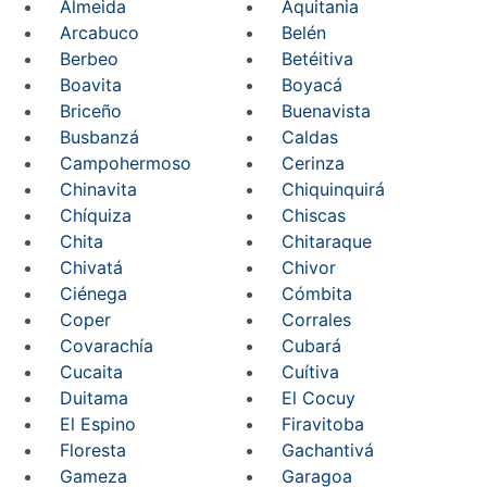
Almeida
Aquitania
Arcabuco
Belén
Berbeo
Betéitiva
Boavita
Boyacá
Briceño
Buenavista
Busbanzá
Caldas
Campohermoso
Cerinza
Chinavita
Chiquinquirá
Chíquiza
Chiscas
Chita
Chitaraque
Chivatá
Chivor
Ciénega
Cómbita
Coper
Corrales
Covarachía
Cubará
Cucaita
Cuítiva
Duitama
El Cocuy
El Espino
Firavitoba
Floresta
Gachantivá
Gameza
Garagoa