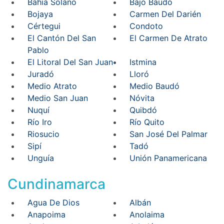
Bahía Solano
Bajo Baudó
Bojaya
Carmen Del Darién
Cértegui
Condoto
El Cantón Del San
El Carmen De Atrato
Pablo
El Litoral Del San Juan
Istmina
Juradó
Lloró
Medio Atrato
Medio Baudó
Medio San Juan
Nóvita
Nuquí
Quibdó
Río Iro
Río Quito
Riosucio
San José Del Palmar
Sipí
Tadó
Unguía
Unión Panamericana
Cundinamarca
Agua De Dios
Albán
Anapoima
Anolaima