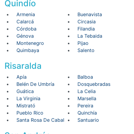
Quindío
Armenia
Buenavista
Calarcá
Circasia
Córdoba
Filandia
Génova
La Tebaida
Montenegro
Pijao
Quimbaya
Salento
Risaralda
Apía
Balboa
Belén De Umbría
Dosquebradas
Guática
La Celia
La Virginia
Marsella
Mistrató
Pereira
Pueblo Rico
Quinchía
Santa Rosa De Cabal
Santuario