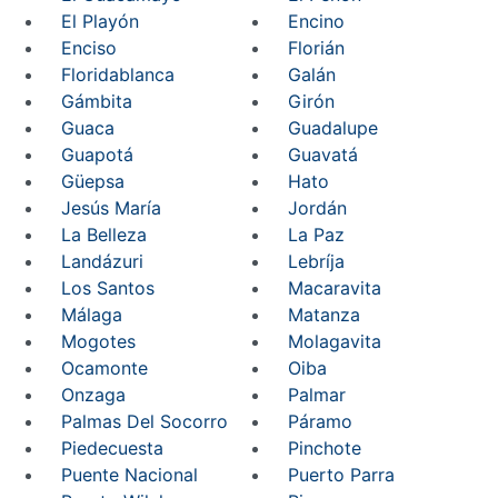
El Playón
Encino
Enciso
Florián
Floridablanca
Galán
Gámbita
Girón
Guaca
Guadalupe
Guapotá
Guavatá
Güepsa
Hato
Jesús María
Jordán
La Belleza
La Paz
Landázuri
Lebríja
Los Santos
Macaravita
Málaga
Matanza
Mogotes
Molagavita
Ocamonte
Oiba
Onzaga
Palmar
Palmas Del Socorro
Páramo
Piedecuesta
Pinchote
Puente Nacional
Puerto Parra