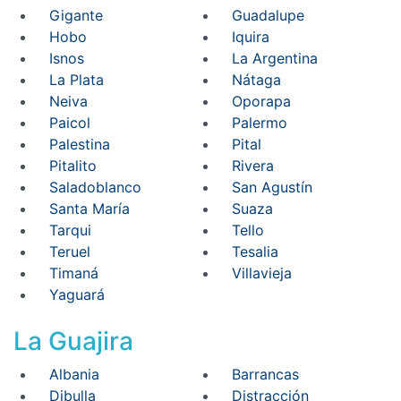
Gigante
Guadalupe
Hobo
Iquira
Isnos
La Argentina
La Plata
Nátaga
Neiva
Oporapa
Paicol
Palermo
Palestina
Pital
Pitalito
Rivera
Saladoblanco
San Agustín
Santa María
Suaza
Tarqui
Tello
Teruel
Tesalia
Timaná
Villavieja
Yaguará
La Guajira
Albania
Barrancas
Dibulla
Distracción