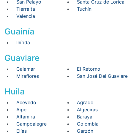
San Pelayo
Santa Cruz de Lorica
Tierralta
Tuchín
Valencia
Guainía
Inírida
Guaviare
Calamar
El Retorno
Miraflores
San José Del Guaviare
Huila
Acevedo
Agrado
Aipe
Algeciras
Altamira
Baraya
Campoalegre
Colombia
Elías
Garzón