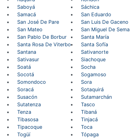
Saboyá
Sáchica
Samacá
San Eduardo
San José De Pare
San Luis De Gaceno
San Mateo
San Miguel De Sema
San Pablo De Borbur
Santa María
Santa Rosa De Viterbo
Santa Sofía
Santana
Sativanorte
Sativasur
Siachoque
Soatá
Socha
Socotá
Sogamoso
Somondoco
Sora
Soracá
Sotaquirá
Susacón
Sutamarchán
Sutatenza
Tasco
Tenza
Tibaná
Tibasosa
Tinjacá
Tipacoque
Toca
Togüí
Tópaga