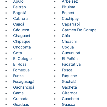
Apulo
Arbeláez
Beltrán
Bituima
Bogotá
Bojacá
Cabrera
Cachipay
Cajicá
Caparrapí
Cáqueza
Carmen De Carupa
Chaguaní
Chía
Chipaque
Choachí
Chocontá
Cogua
Cota
Cucunubá
El Colegio
El Peñón
El Rosal
Facatativá
Fomeque
Fosca
Funza
Fúquene
Fusagasugá
Gachalá
Gachancipá
Gachetá
Gama
Girardot
Granada
Guachetá
Guaduas
Guasca