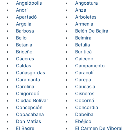
Angelópolis
Angostura
Anorí
Anza
Apartadó
Arboletes
Argelia
Armenia
Barbosa
Belén De Bajirá
Bello
Belmira
Betania
Betulia
Briceño
Buriticá
Cáceres
Caicedo
Caldas
Campamento
Cañasgordas
Caracolí
Caramanta
Carepa
Carolina
Caucasia
Chigorodó
Cisneros
Ciudad Bolívar
Cocorná
Concepción
Concordia
Copacabana
Dabeiba
Don Matías
Ebéjico
El Bagre
El Carmen De Viboral