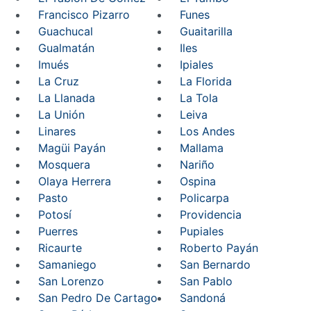
Francisco Pizarro
Funes
Guachucal
Guaitarilla
Gualmatán
Iles
Imués
Ipiales
La Cruz
La Florida
La Llanada
La Tola
La Unión
Leiva
Linares
Los Andes
Magüi Payán
Mallama
Mosquera
Nariño
Olaya Herrera
Ospina
Pasto
Policarpa
Potosí
Providencia
Puerres
Pupiales
Ricaurte
Roberto Payán
Samaniego
San Bernardo
San Lorenzo
San Pablo
San Pedro De Cartago
Sandoná