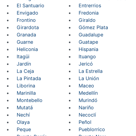
El Santuario
Entrerrios
Envigado
Fredonia
Frontino
Giraldo
Girardota
Gómez Plata
Granada
Guadalupe
Guarne
Guatape
Heliconia
Hispania
Itagüi
Ituango
Jardín
Jericó
La Ceja
La Estrella
La Pintada
La Unión
Liborina
Maceo
Marinilla
Medellín
Montebello
Murindó
Mutatá
Nariño
Nechí
Necoclí
Olaya
Peñol
Peque
Pueblorrico