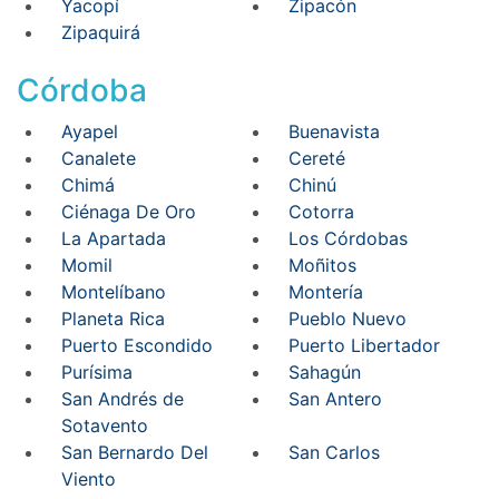
Yacopí
Zipacón
Zipaquirá
Córdoba
Ayapel
Buenavista
Canalete
Cereté
Chimá
Chinú
Ciénaga De Oro
Cotorra
La Apartada
Los Córdobas
Momil
Moñitos
Montelíbano
Montería
Planeta Rica
Pueblo Nuevo
Puerto Escondido
Puerto Libertador
Purísima
Sahagún
San Andrés de
San Antero
Sotavento
San Bernardo Del
San Carlos
Viento