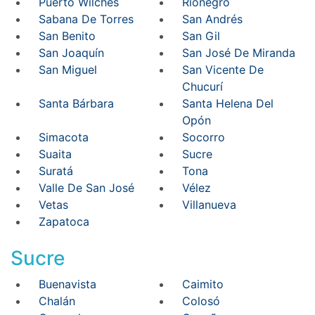
Puerto Wilches
Rionegro
Sabana De Torres
San Andrés
San Benito
San Gil
San Joaquín
San José De Miranda
San Miguel
San Vicente De
Chucurí
Santa Bárbara
Santa Helena Del
Opón
Simacota
Socorro
Suaita
Sucre
Suratá
Tona
Valle De San José
Vélez
Vetas
Villanueva
Zapatoca
Sucre
Buenavista
Caimito
Chalán
Colosó