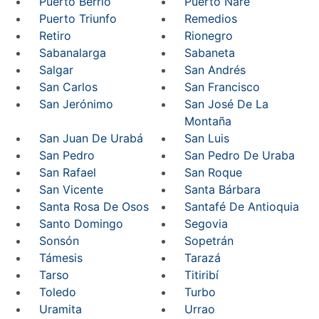
Puerto Berrío
Puerto Nare
Puerto Triunfo
Remedios
Retiro
Rionegro
Sabanalarga
Sabaneta
Salgar
San Andrés
San Carlos
San Francisco
San Jerónimo
San José De La
Montaña
San Juan De Urabá
San Luis
San Pedro
San Pedro De Uraba
San Rafael
San Roque
San Vicente
Santa Bárbara
Santa Rosa De Osos
Santafé De Antioquia
Santo Domingo
Segovia
Sonsón
Sopetrán
Támesis
Tarazá
Tarso
Titiribí
Toledo
Turbo
Uramita
Urrao