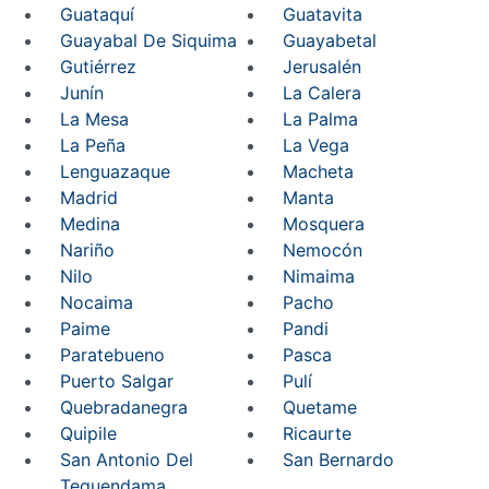
Guataquí
Guatavita
Guayabal De Siquima
Guayabetal
Gutiérrez
Jerusalén
Junín
La Calera
La Mesa
La Palma
La Peña
La Vega
Lenguazaque
Macheta
Madrid
Manta
Medina
Mosquera
Nariño
Nemocón
Nilo
Nimaima
Nocaima
Pacho
Paime
Pandi
Paratebueno
Pasca
Puerto Salgar
Pulí
Quebradanegra
Quetame
Quipile
Ricaurte
San Antonio Del
San Bernardo
Tequendama