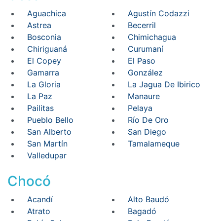
Aguachica
Agustín Codazzi
Astrea
Becerril
Bosconia
Chimichagua
Chiriguaná
Curumaní
El Copey
El Paso
Gamarra
González
La Gloria
La Jagua De Ibirico
La Paz
Manaure
Pailitas
Pelaya
Pueblo Bello
Río De Oro
San Alberto
San Diego
San Martín
Tamalameque
Valledupar
Chocó
Acandí
Alto Baudó
Atrato
Bagadó