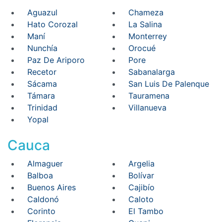
Aguazul
Chameza
Hato Corozal
La Salina
Maní
Monterrey
Nunchía
Orocué
Paz De Ariporo
Pore
Recetor
Sabanalarga
Sácama
San Luis De Palenque
Támara
Tauramena
Trinidad
Villanueva
Yopal
Cauca
Almaguer
Argelia
Balboa
Bolívar
Buenos Aires
Cajibío
Caldonó
Caloto
Corinto
El Tambo