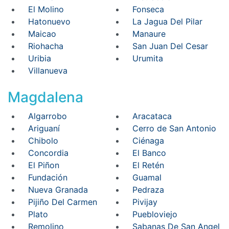
El Molino
Fonseca
Hatonuevo
La Jagua Del Pilar
Maicao
Manaure
Riohacha
San Juan Del Cesar
Uribia
Urumita
Villanueva
Magdalena
Algarrobo
Aracataca
Ariguaní
Cerro de San Antonio
Chibolo
Ciénaga
Concordia
El Banco
El Piñon
El Retén
Fundación
Guamal
Nueva Granada
Pedraza
Pijiño Del Carmen
Pivijay
Plato
Puebloviejo
Remolino
Sabanas De San Angel