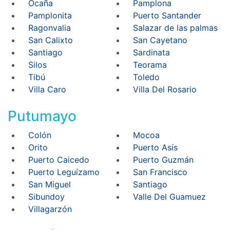
Ocaña
Pamplona
Pamplonita
Puerto Santander
Ragonvalia
Salazar de las palmas
San Calixto
San Cayetano
Santiago
Sardinata
Silos
Teorama
Tibú
Toledo
Villa Caro
Villa Del Rosario
Putumayo
Colón
Mocoa
Orito
Puerto Asís
Puerto Caicedo
Puerto Guzmán
Puerto Leguízamo
San Francisco
San Miguel
Santiago
Sibundoy
Valle Del Guamuez
Villagarzón