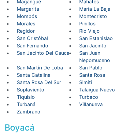
Magangué
Mahates
Margarita
María La Baja
Mompós
Montecristo
Morales
Pinillos
Regidor
Río Viejo
San Cristóbal
San Estanislao
San Fernando
San Jacinto
San Jacinto Del Cauca
San Juan
Nepomuceno
San Martín De Loba
San Pablo
Santa Catalina
Santa Rosa
Santa Rosa Del Sur
Simití
Soplaviento
Talaigua Nuevo
Tiquisio
Turbaco
Turbaná
Villanueva
Zambrano
Boyacá