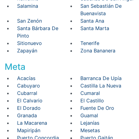
Salamina
San Sebastián De
Buenavista
San Zenón
Santa Ana
Santa Bárbara De
Santa Marta
Pinto
Sitionuevo
Tenerife
Zapayán
Zona Bananera
Meta
Acacías
Barranca De Upía
Cabuyaro
Castilla La Nueva
Cubarral
Cumaral
El Calvario
El Castillo
El Dorado
Fuente De Oro
Granada
Guamal
La Macarena
Lejanías
Mapiripán
Mesetas
Puerto Concordia
Puerto Gaitán