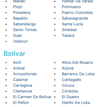
Manatí
Palmar De Varela
Piojó
Polonuevo
Ponedera
Puerto Colombia
Repelón
Sabanagrande
Sabanalarga
Santa Lucía
Santo Tomás
Soledad
Suan
Tubará
Usiacurí
Bolívar
Achí
Altos Del Rosario
Arenal
Arjona
Arroyohondo
Barranco De Loba
Calamar
Cantagallo
Cartagena
Cicuco
Clemencia
Córdoba
El Carmen De Bolívar
El Guamo
El Peñón
Hatillo De Loba