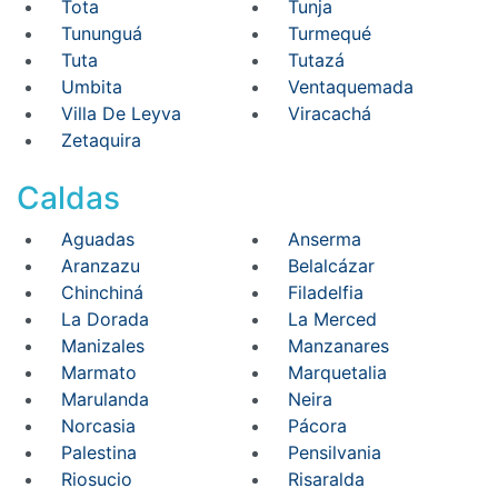
Tota
Tunja
Tununguá
Turmequé
Tuta
Tutazá
Umbita
Ventaquemada
Villa De Leyva
Viracachá
Zetaquira
Caldas
Aguadas
Anserma
Aranzazu
Belalcázar
Chinchiná
Filadelfia
La Dorada
La Merced
Manizales
Manzanares
Marmato
Marquetalia
Marulanda
Neira
Norcasia
Pácora
Palestina
Pensilvania
Riosucio
Risaralda