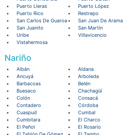
Puerto Lleras
Puerto López
Puerto Rico
Restrepo
San Carlos De Guaroa
San Juan De Arama
San Juanito
San Martín
Uribe
Villavicencio
Vistahermosa
Nariño
Albán
Aldana
Ancuyá
Arboleda
Barbacoas
Belén
Buesaco
Chachagüí
Colón
Consacá
Contadero
Córdoba
Cuaspud
Cumbal
Cumbitara
El Charco
El Peñol
El Rosario
El Tablón De Gómez
El Tambo