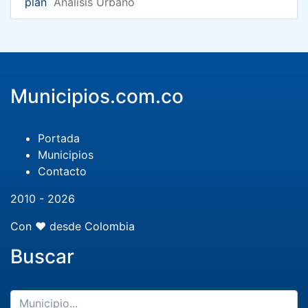
plan
Análisis Urbano
Municipios.com.co
Portada
Municipios
Contacto
2010 - 2026
Con ❤️ desde Colombia
Buscar