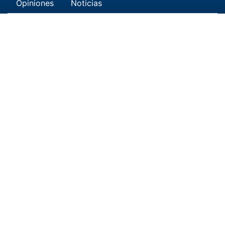
Opiniones
Noticias