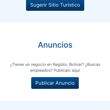
Sugerir Sitio Turístico
Anuncios
¿Tienes un negocio en Regidor, Bolívar? ¿Buscas
empleados? Publícalo aquí
Publicar Anuncio