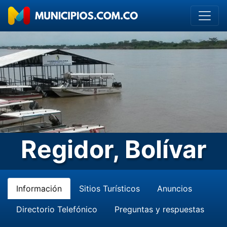
Regidor, Bolívar
Información
Sitios Turísticos
Anuncios
Directorio Telefónico
Preguntas y respuestas