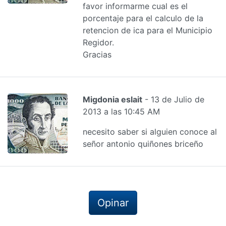
favor informarme cual es el
porcentaje para el calculo de la
retencion de ica para el Municipio
Regidor.
Gracias
Migdonia eslait
- 13 de Julio de
2013 a las 10:45 AM
necesito saber si alguien conoce al
señor antonio quiñones briceño
Opinar