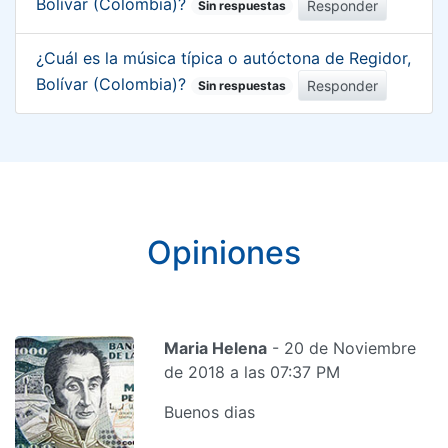
Bolívar (Colombia)?
Responder
Sin respuestas
¿Cuál es la música típica o autóctona de Regidor,
Bolívar (Colombia)?
Responder
Sin respuestas
Opiniones
Maria Helena
- 20 de Noviembre
de 2018 a las 07:37 PM
Buenos dias