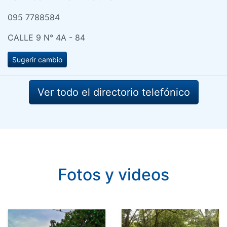
095 7788584
CALLE 9 N° 4A - 84
Sugerir cambio
Ver todo el directorio telefónico
Fotos y videos