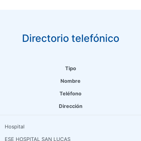
Directorio telefónico
Tipo
Nombre
Teléfono
Dirección
Hospital
ESE HOSPITAL SAN LUCAS