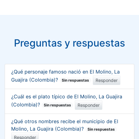
Preguntas y respuestas
¿Qué personaje famoso nació en El Molino, La
Guajira (Colombia)?
Responder
Sin respuestas
¿Cuál es el plato típico de El Molino, La Guajira
(Colombia)?
Responder
Sin respuestas
¿Qué otros nombres recibe el municipio de El
Molino, La Guajira (Colombia)?
Sin respuestas
Responder