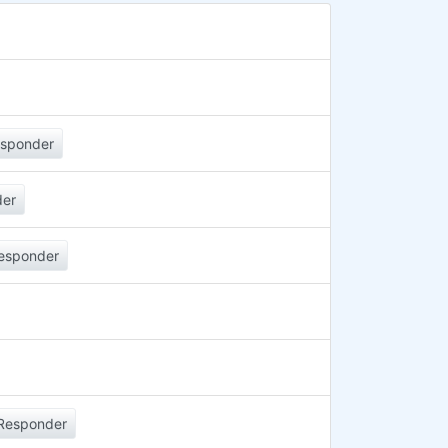
sponder
der
esponder
Responder