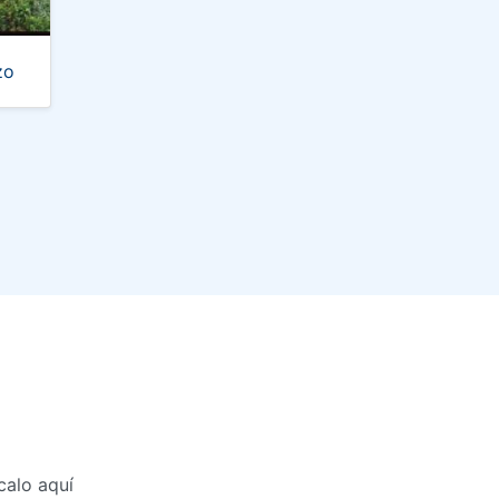
zo
calo aquí