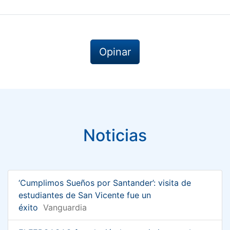
Opinar
Noticias
‘Cumplimos Sueños por Santander’: visita de
estudiantes de San Vicente fue un
éxito
Vanguardia