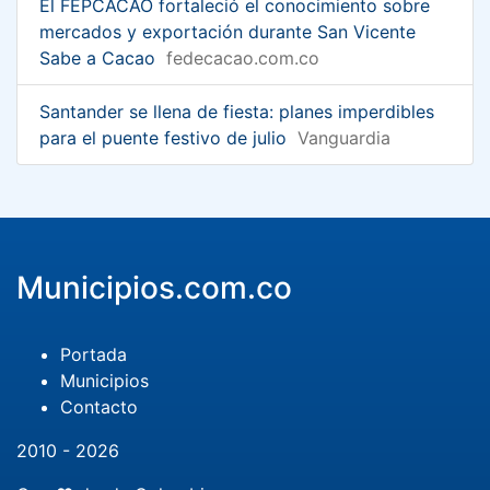
El FEPCACAO fortaleció el conocimiento sobre
mercados y exportación durante San Vicente
Sabe a Cacao
fedecacao.com.co
Santander se llena de fiesta: planes imperdibles
para el puente festivo de julio
Vanguardia
Municipios.com.co
Portada
Municipios
Contacto
2010 - 2026