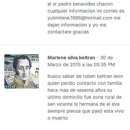
al sr pedro benavides chacon
cualquier informacion mi correo es
yulimilena.1986@hotmail.com me
dejan informacion y yo me
contactare gracias
Marlene silva beltran
- 30 de
Marzo de 2015 a las 05:35 PM
busco saber de ruben beltran leon
quien perdio contacto con familia
hace mas de sesenta años su
ultimo domicilio fue zona rural de
san vicente la hermana de el eva
siempre piensa que pasó esta vivo
o muerto