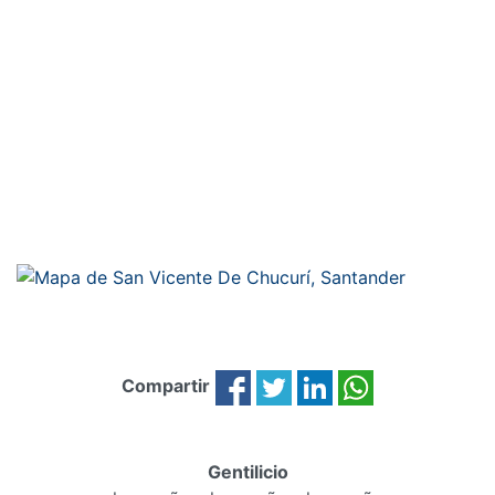
Compartir
Gentilicio