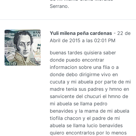
Serrano.
Yuli milena peña cardenas
- 22 de
Abril de 2015 a las 02:01 PM
buenas tardes quisiera saber
donde puedo encontrar
informacion sobre una flia o a
donde debo dirigirme vivo en
cucuta y mi abuela por parte de mi
madre tenia sus padres y hmno en
sanvicente del chucuri el hmno de
mi abuela se llama pedro
benavides y la mama de mi abuela
tiofila chacon y el padre de mi
abuela se llama lucio benavides
quiero encontrarlos por lo menos