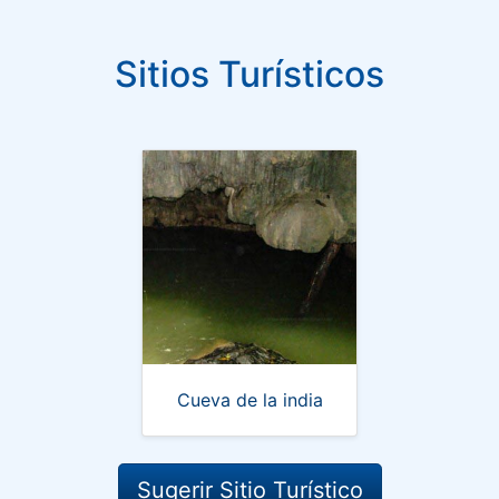
Sitios Turísticos
Cueva de la india
Sugerir Sitio Turístico