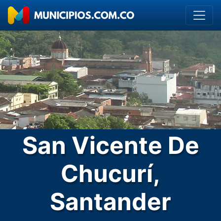
San Vicente De
Chucurí,
Santander