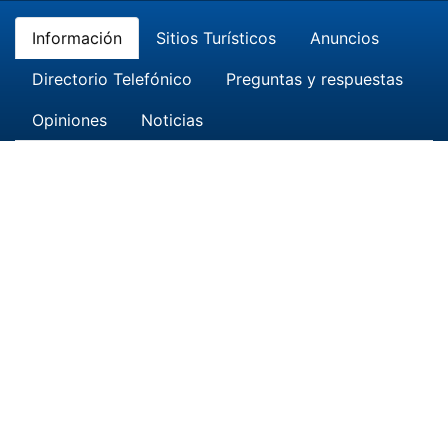
Información
Sitios Turísticos
Anuncios
Directorio Telefónico
Preguntas y respuestas
Opiniones
Noticias