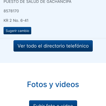
PUESTO DE SALUD DE GACHANCIPA
8578170
KR 2 No. 6-41
Sugerir cambio
Ver todo el directorio telefónico
Fotos y videos
Subir foto o video