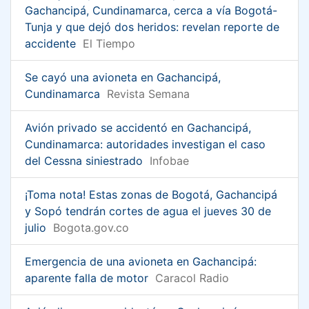
Gachancipá, Cundinamarca, cerca a vía Bogotá-
Tunja y que dejó dos heridos: revelan reporte de
accidente
El Tiempo
Se cayó una avioneta en Gachancipá,
Cundinamarca
Revista Semana
Avión privado se accidentó en Gachancipá,
Cundinamarca: autoridades investigan el caso
del Cessna siniestrado
Infobae
¡Toma nota! Estas zonas de Bogotá, Gachancipá
y Sopó tendrán cortes de agua el jueves 30 de
julio
Bogota.gov.co
Emergencia de una avioneta en Gachancipá:
aparente falla de motor
Caracol Radio