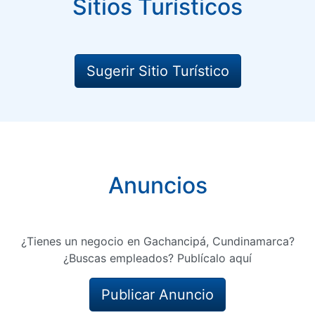
Sitios Turísticos
Sugerir Sitio Turístico
Anuncios
¿Tienes un negocio en Gachancipá, Cundinamarca?
¿Buscas empleados? Publícalo aquí
Publicar Anuncio