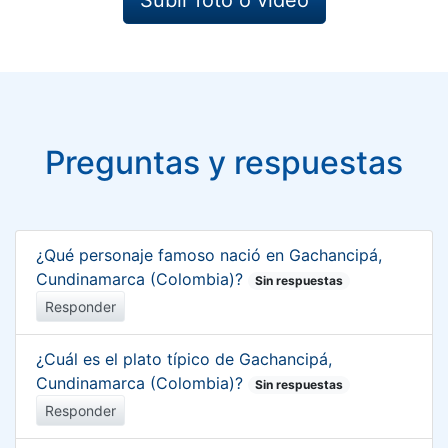
Preguntas y respuestas
¿Qué personaje famoso nació en Gachancipá,
Cundinamarca (Colombia)?
Sin respuestas
Responder
¿Cuál es el plato típico de Gachancipá,
Cundinamarca (Colombia)?
Sin respuestas
Responder