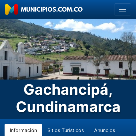
Gachancipá,
Cundinamarca
Información
Sitios Turísticos
Anuncios