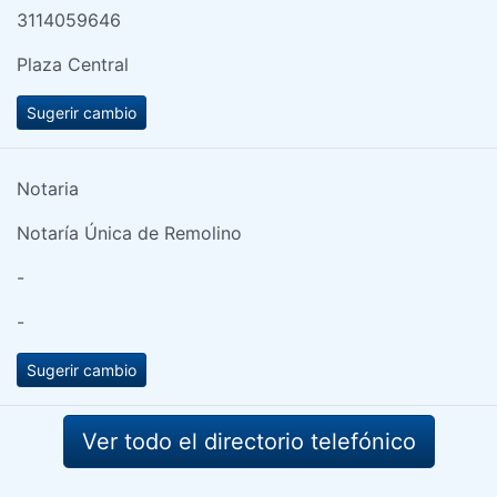
3114059646
Plaza Central
Sugerir cambio
Notaria
Notaría Única de Remolino
-
-
Sugerir cambio
Ver todo el directorio telefónico