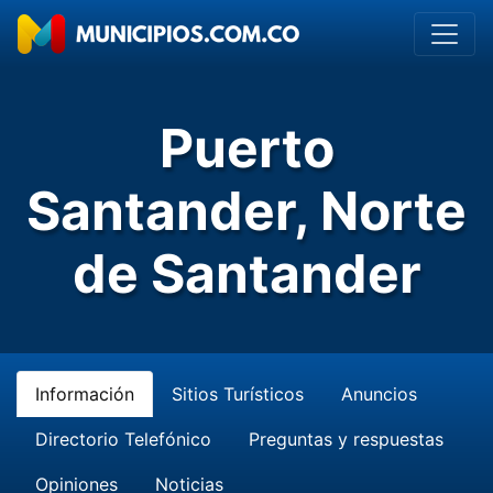
Puerto
Santander, Norte
de Santander
Información
Sitios Turísticos
Anuncios
Directorio Telefónico
Preguntas y respuestas
Opiniones
Noticias