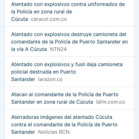
Atentado con explosivos contra uniformados de
la Policía en zona rural de
Cúcuta
caracol.com.co
Atentado con explosivos destruye camioneta del
comandante de la Policía de Puerto Santander en
la vía A Cúcuta
NTN24
Atentado con explosivos y fusil deja camioneta
policial destruida en Puerto
Santander
larazon.co
Atacan al comandante de la Policía de Puerto
Santander en zona rural de Cúcuta
lafm.com.co
Aterradoras imágenes del atentado Cúcuta
contra el comandante de la Policía de Puerto
Santander
Noticias RCN