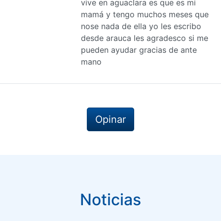
vive en aguaclara es que es mi
mamá y tengo muchos meses que
nose nada de ella yo les escribo
desde arauca les agradesco si me
pueden ayudar gracias de ante
mano
Opinar
Noticias