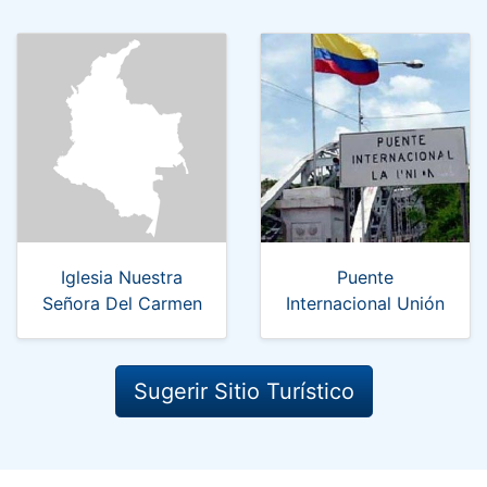
Iglesia Nuestra
Puente
Señora Del Carmen
Internacional Unión
Sugerir Sitio Turístico