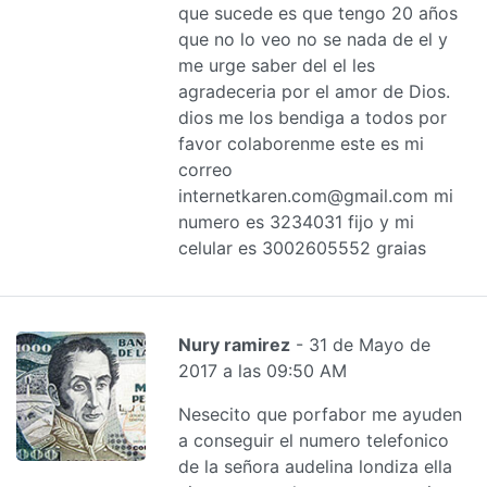
que sucede es que tengo 20 años
que no lo veo no se nada de el y
me urge saber del el les
agradeceria por el amor de Dios.
dios me los bendiga a todos por
favor colaborenme este es mi
correo
internetkaren.com@gmail.com mi
numero es 3234031 fijo y mi
celular es 3002605552 graias
Nury ramirez
- 31 de Mayo de
2017 a las 09:50 AM
Nesecito que porfabor me ayuden
a conseguir el numero telefonico
de la señora audelina londiza ella