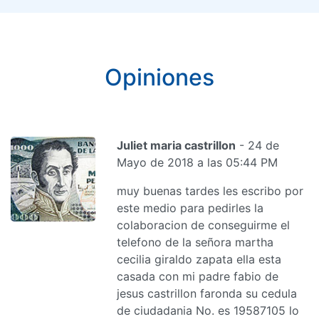
Opiniones
Juliet maria castrillon
- 24 de
Mayo de 2018 a las 05:44 PM
muy buenas tardes les escribo por
este medio para pedirles la
colaboracion de conseguirme el
telefono de la señora martha
cecilia giraldo zapata ella esta
casada con mi padre fabio de
jesus castrillon faronda su cedula
de ciudadania No. es 19587105 lo