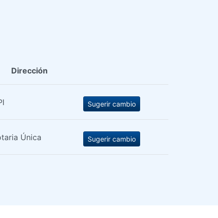
Dirección
PI
Sugerir cambio
taria Única
Sugerir cambio