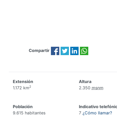
Compartir
Extensión
Altura
2
1.172 km
2.350
msnm
Población
Indicativo telefóni
9.615 habitantes
7
¿Cómo llamar?