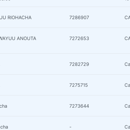
YUU RIOHACHA
7286907
CA
 WAYUU ANOUTA
7272653
CA
A
7282729
Ca
A
7275715
Ca
acha
7273644
Ca
acha
-
Ca