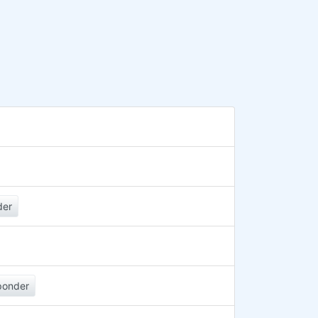
der
ponder