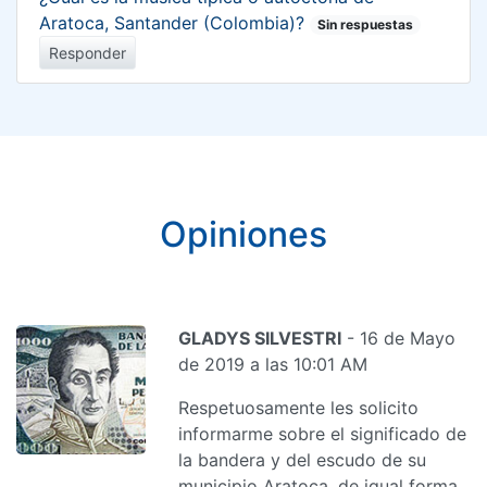
Aratoca, Santander (Colombia)?
Sin respuestas
Responder
Opiniones
GLADYS SILVESTRI
- 16 de Mayo
de 2019 a las 10:01 AM
Respetuosamente les solicito
informarme sobre el significado de
la bandera y del escudo de su
municipio Aratoca, de igual forma