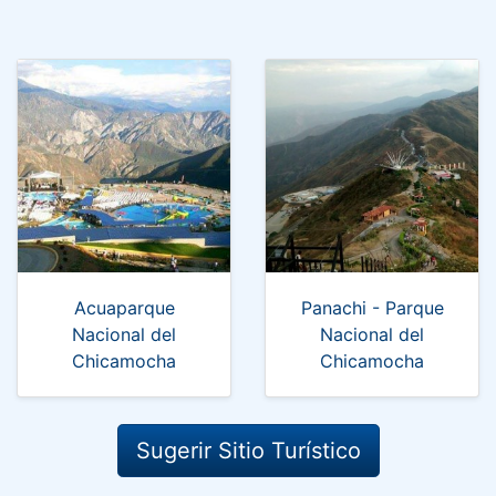
Acuaparque
Panachi - Parque
Nacional del
Nacional del
Chicamocha
Chicamocha
Sugerir Sitio Turístico