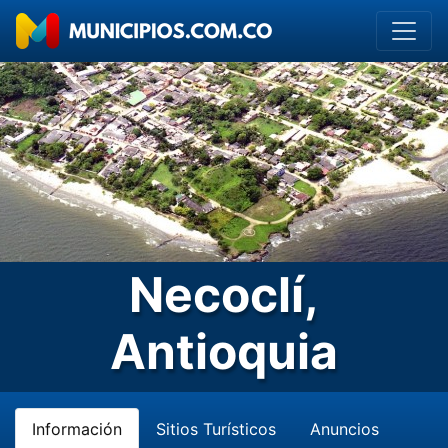
Necoclí,
Antioquia
Información
Sitios Turísticos
Anuncios