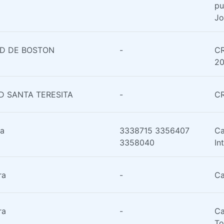
pu
Jo
D DE BOSTON
-
CR
20
D SANTA TERESITA
-
CR
ra
3338715 3356407
Ca
3358040
In
ra
-
Ca
ra
-
Ca
To