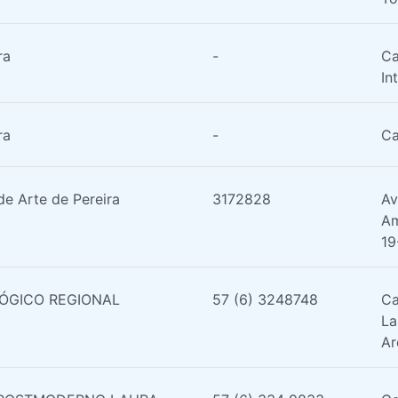
ra
-
Ca
Int
ra
-
Ca
e Arte de Pereira
3172828
Av
Am
19
ÓGICO REGIONAL
57 (6) 3248748
Ca
La
Ar