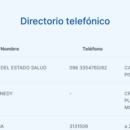
Directorio telefónico
Nombre
Teléfono
 DEL ESTADO SALUD
096 3354760/62
CA
PI
NNEDY
-
CR
P
M
BA
3131509
a 