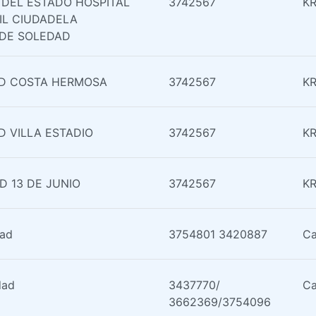
 DEL ESTADO HOSPITAL
3742567
KR
IL CIUDADELA
DE SOLEDAD
UD COSTA HERMOSA
3742567
KR
D VILLA ESTADIO
3742567
KR
D 13 DE JUNIO
3742567
KR
dad
3754801 3420887
Ca
dad
3437770/
Ca
3662369/3754096