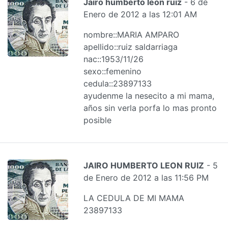
Jairo humberto leon ruiz
- 6 de
Enero de 2012 a las 12:01 AM
nombre::MARIA AMPARO
apellido::ruiz saldarriaga
nac::1953/11/26
sexo::femenino
cedula::23897133
ayudenme la nesecito a mi mama,
años sin verla porfa lo mas pronto
posible
JAIRO HUMBERTO LEON RUIZ
- 5
de Enero de 2012 a las 11:56 PM
LA CEDULA DE MI MAMA
23897133