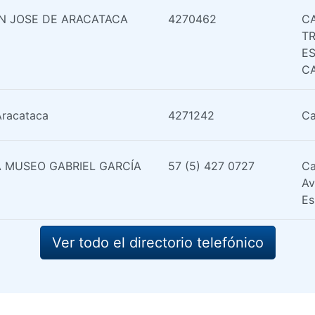
AN JOSE DE ARACATACA
4270462
C
T
E
C
Aracataca
4271242
Ca
 MUSEO GABRIEL GARCÍA
57 (5) 427 0727
Ca
Av
Es
Ver todo el directorio telefónico