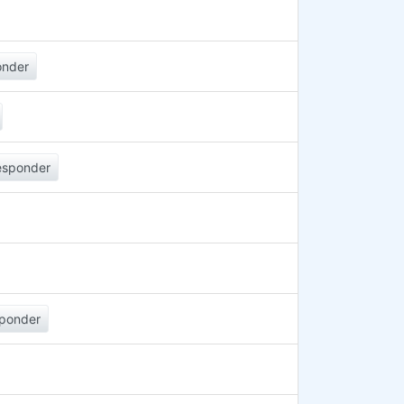
onder
esponder
ponder