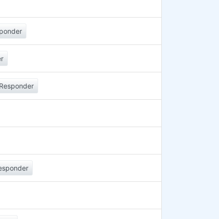
ponder
r
Responder
esponder