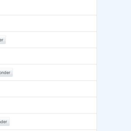
er
onder
nder