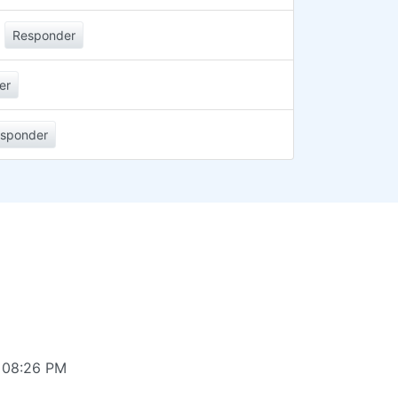
Responder
er
sponder
s 08:26 PM