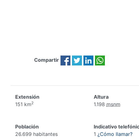
Compartir
Extensión
Altura
2
151 km
1.198
msnm
Población
Indicativo telefóni
26.699 habitantes
1
¿Cómo llamar?