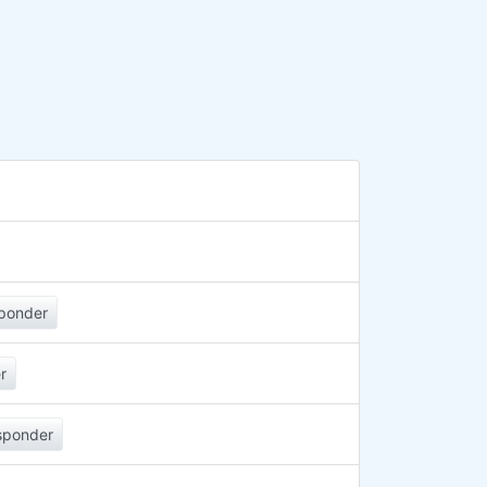
ponder
r
sponder