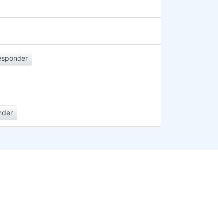
esponder
nder