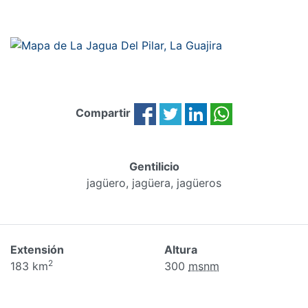
Compartir
Gentilicio
jagüero, jagüera, jagüeros
Extensión
Altura
2
183 km
300
msnm