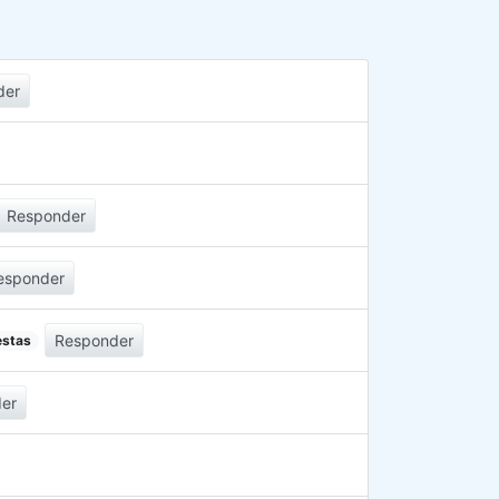
der
Responder
esponder
Responder
estas
er