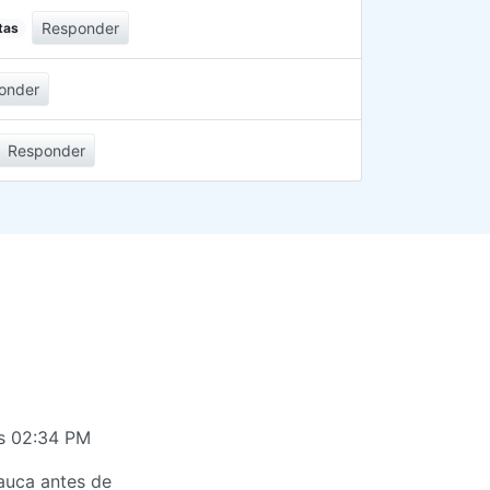
Responder
tas
onder
Responder
as 02:34 PM
auca antes de