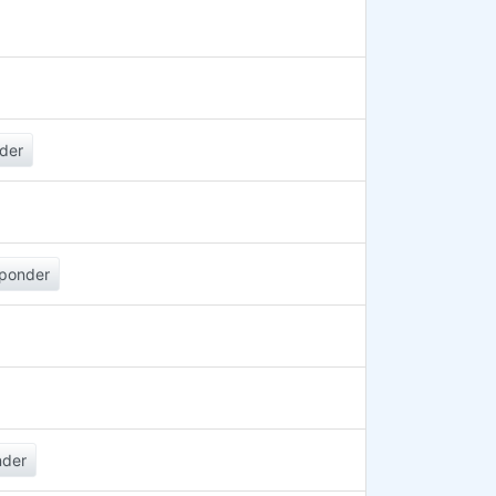
der
ponder
nder