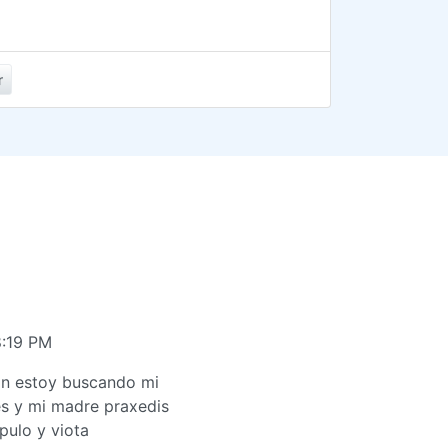
r
8:19 PM
ón estoy buscando mi
es y mi madre praxedis
pulo y viota