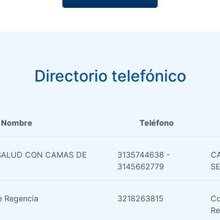
Directorio telefónico
Nombre
Teléfono
SALUD CON CAMAS DE
3135744638 -
CA
3145662779
S
e Regencia
3218263815
Co
Re