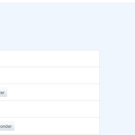
er
onder