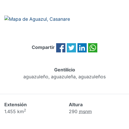
Compartir
Gentilicio
aguazuleño, aguazuleña, aguazuleños
Extensión
Altura
2
1.455 km
290
msnm