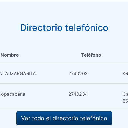
Directorio telefónico
Nombre
Teléfono
ANTA MARGARITA
2740203
KR
 Copacabana
2740234
Ca
6
Ver todo el directorio telefónico