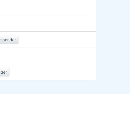
esponder
nder