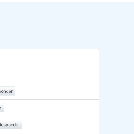
ponder
r
Responder