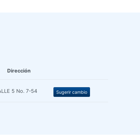
Dirección
LLE 5 No. 7-54
Sugerir cambio