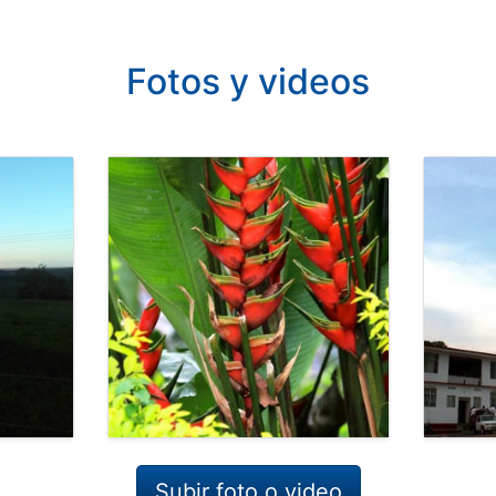
Fotos y videos
Subir foto o video