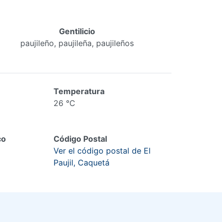
Gentilicio
paujileño, paujileña, paujileños
Temperatura
26 °C
co
Código Postal
Ver el código postal de El
Paujil, Caquetá