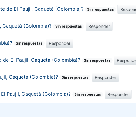
nte de El Paujil, Caquetá (Colombia)?
Respon
Sin respuestas
il, Caquetá (Colombia)?
Responder
Sin respuestas
mbia)?
Responder
Sin respuestas
a de El Paujil, Caquetá (Colombia)?
Respond
Sin respuestas
ujil, Caquetá (Colombia)?
Responder
Sin respuestas
 El Paujil, Caquetá (Colombia)?
Responder
Sin respuestas