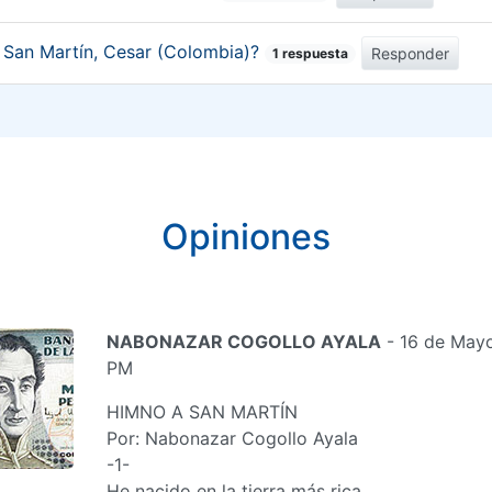
e San Martín, Cesar (Colombia)?
Responder
1 respuesta
Opiniones
NABONAZAR COGOLLO AYALA
- 16 de Mayo
PM
HIMNO A SAN MARTÍN
Por: Nabonazar Cogollo Ayala
-1-
He nacido en la tierra más rica