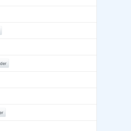
der
er