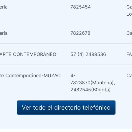
ería
7825454
Ca
Lo
ería
7822678
Ca
 ARTE CONTEMPORÁNEO
57 (4) 2499536
FA
rte Contemporáneo-MUZAC
4-
Ca
7823870(Montería),
2482545(B0gotá)
Ver todo el directorio telefónico