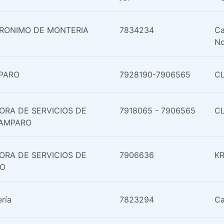
ERONIMO DE MONTERIA
7834234
Ca
No
PARO
7928190-7906565
CL
ORA DE SERVICIOS DE
7918065 - 7906565
CL
 AMPARO
ORA DE SERVICIOS DE
7906636
K
DO
ría
7823294
Ca