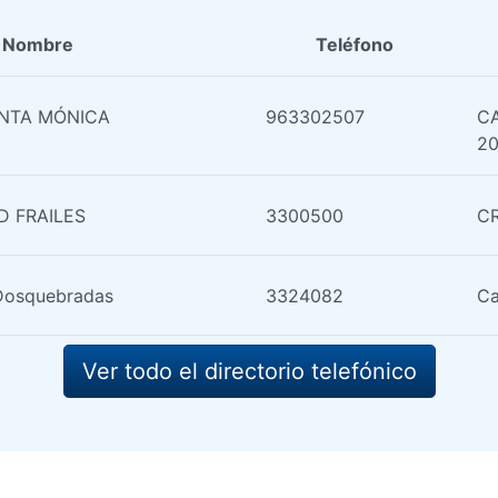
Nombre
Teléfono
ANTA MÓNICA
963302507
CA
2
D FRAILES
3300500
CR
 Dosquebradas
3324082
Ca
Ver todo el directorio telefónico