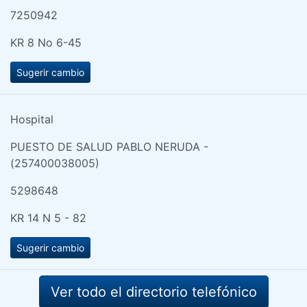
7250942
KR 8 No 6-45
Sugerir cambio
Hospital
PUESTO DE SALUD PABLO NERUDA -
(257400038005)
5298648
KR 14 N 5 - 82
Sugerir cambio
Ver todo el directorio telefónico