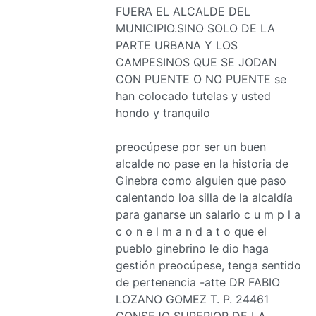
FUERA EL ALCALDE DEL
MUNICIPIO.SINO SOLO DE LA
PARTE URBANA Y LOS
CAMPESINOS QUE SE JODAN
CON PUENTE O NO PUENTE se
han colocado tutelas y usted
hondo y tranquilo
preocúpese por ser un buen
alcalde no pase en la historia de
Ginebra como alguien que paso
calentando loa silla de la alcaldía
para ganarse un salario c u m p l a
c o n e l m a n d a t o que el
pueblo ginebrino le dio haga
gestión preocúpese, tenga sentido
de pertenencia -atte DR FABIO
LOZANO GOMEZ T. P. 24461
CONSEJO SUPERIOR DE LA