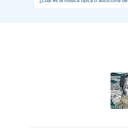
¿Cuál es la música típica o autóctona d