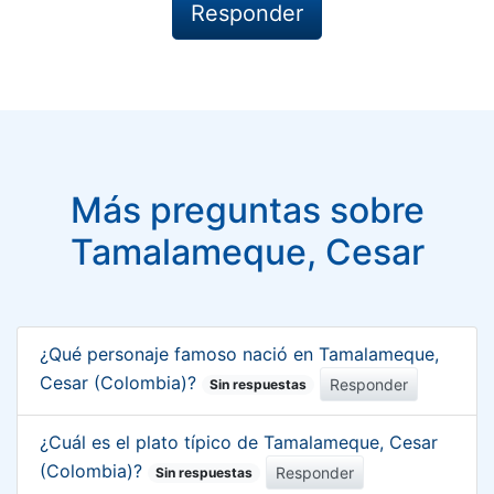
Más preguntas sobre
Tamalameque, Cesar
¿Qué personaje famoso nació en Tamalameque,
Cesar (Colombia)?
Responder
Sin respuestas
¿Cuál es el plato típico de Tamalameque, Cesar
(Colombia)?
Responder
Sin respuestas