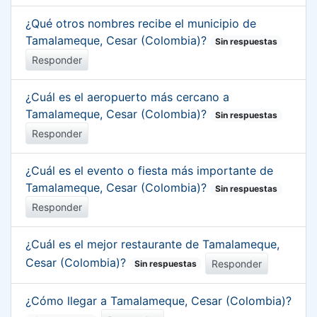
¿Qué otros nombres recibe el municipio de
Tamalameque, Cesar (Colombia)?
Sin respuestas
Responder
¿Cuál es el aeropuerto más cercano a
Tamalameque, Cesar (Colombia)?
Sin respuestas
Responder
¿Cuál es el evento o fiesta más importante de
Tamalameque, Cesar (Colombia)?
Sin respuestas
Responder
¿Cuál es el mejor restaurante de Tamalameque,
Cesar (Colombia)?
Responder
Sin respuestas
¿Cómo llegar a Tamalameque, Cesar (Colombia)?