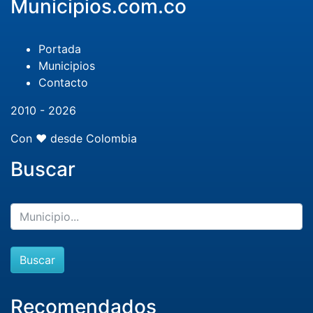
Municipios.com.co
Portada
Municipios
Contacto
2010 - 2026
Con ❤️ desde Colombia
Buscar
Buscar
Recomendados