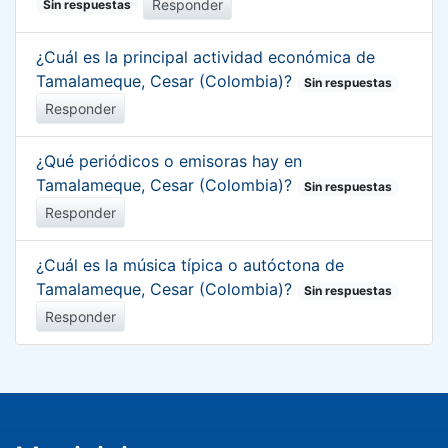
Responder
Sin respuestas
¿Cuál es la principal actividad económica de
Tamalameque, Cesar (Colombia)?
Sin respuestas
Responder
¿Qué periódicos o emisoras hay en
Tamalameque, Cesar (Colombia)?
Sin respuestas
Responder
¿Cuál es la música típica o autóctona de
Tamalameque, Cesar (Colombia)?
Sin respuestas
Responder