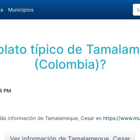
da
Municipios
 plato típico de Tamala
(Colombia)?
4 PM
 Más información de Tamalameque, Cesar en
https://www.mu
Ver información de Tamalameque, Cesar