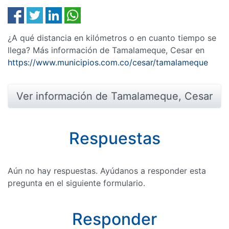
¿A qué distancia en kilómetros o en cuanto tiempo se
llega? Más información de Tamalameque, Cesar en
https://www.municipios.com.co/cesar/tamalameque
Ver información de Tamalameque, Cesar
Respuestas
Aún no hay respuestas. Ayúdanos a responder esta
pregunta en el siguiente formulario.
Responder