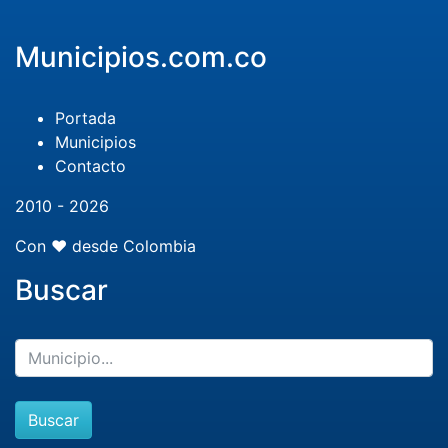
Municipios.com.co
Portada
Municipios
Contacto
2010 - 2026
Con ❤️ desde Colombia
Buscar
Buscar