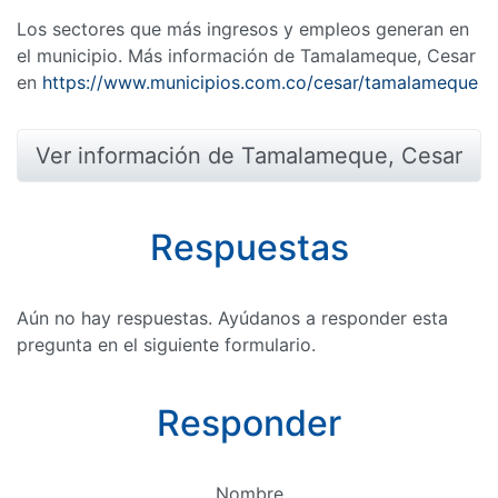
Los sectores que más ingresos y empleos generan en
el municipio. Más información de Tamalameque, Cesar
en
https://www.municipios.com.co/cesar/tamalameque
Ver información de Tamalameque, Cesar
Respuestas
Aún no hay respuestas. Ayúdanos a responder esta
pregunta en el siguiente formulario.
Responder
Nombre