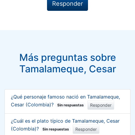
Más preguntas sobre
Tamalameque, Cesar
¿Qué personaje famoso nació en Tamalameque,
Cesar (Colombia)?
Responder
Sin respuestas
¿Cuál es el plato típico de Tamalameque, Cesar
(Colombia)?
Responder
Sin respuestas