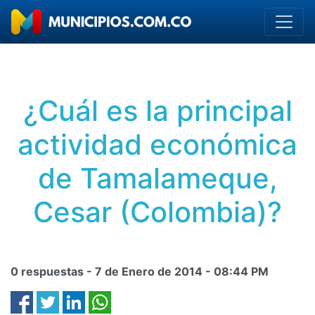
¿Cuál es la principal
actividad económica
de Tamalameque,
Cesar (Colombia)?
0 respuestas -
7 de Enero de 2014
-
08:44 PM