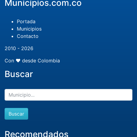
Municipios.com.co
Portada
Municipios
Contacto
2010 - 2026
Con ❤️ desde Colombia
Buscar
Buscar
Recomendados