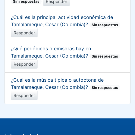
Responder
Sin respuestas
¿Cuál es la principal actividad económica de
Tamalameque, Cesar (Colombia)?
Sin respuestas
Responder
¿Qué periódicos o emisoras hay en
Tamalameque, Cesar (Colombia)?
Sin respuestas
Responder
¿Cuál es la música típica o autóctona de
Tamalameque, Cesar (Colombia)?
Sin respuestas
Responder