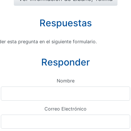
Respuestas
r esta pregunta en el siguiente formulario.
Responder
Nombre
Correo Electrónico