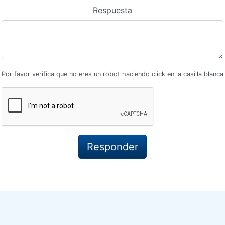
Respuesta
Por favor verifica que no eres un robot haciendo click en la casilla blanca