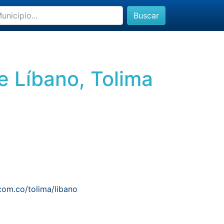
Buscar
e Líbano, Tolima
com.co/tolima/libano