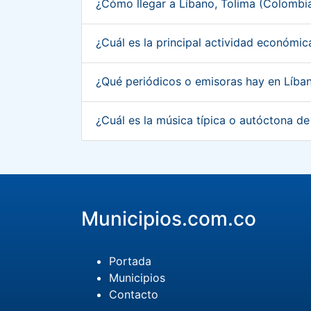
¿Cómo llegar a Líbano, Tolima (Colombi
¿Cuál es la principal actividad económi
¿Qué periódicos o emisoras hay en Líba
¿Cuál es la música típica o autóctona d
Municipios.com.co
Portada
Municipios
Contacto