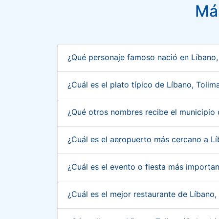
Más
¿Qué personaje famoso nació en Líbano
¿Cuál es el plato típico de Líbano, Toli
¿Qué otros nombres recibe el municipio
¿Cuál es el aeropuerto más cercano a L
¿Cuál es el evento o fiesta más importa
¿Cuál es el mejor restaurante de Líbano