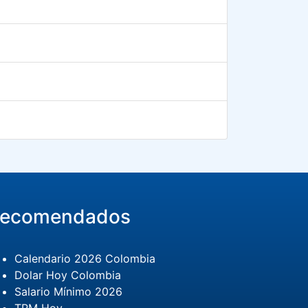
ecomendados
Calendario 2026 Colombia
Dolar Hoy Colombia
Salario Mínimo 2026