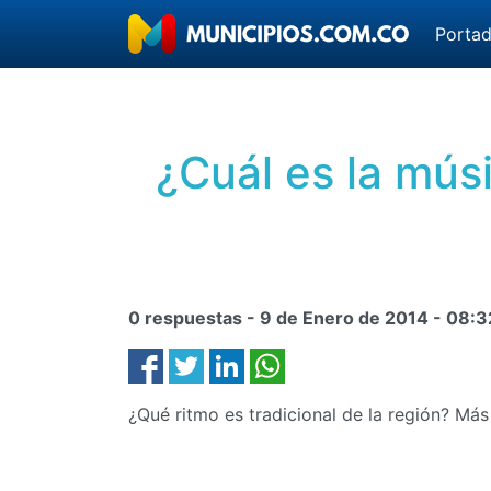
Porta
¿Cuál es la mús
0 respuestas -
9 de Enero de 2014
-
08:3
¿Qué ritmo es tradicional de la región? Má