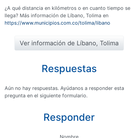
¿A qué distancia en kilómetros o en cuanto tiempo se
llega? Más información de Líbano, Tolima en
https://www.municipios.com.co/tolima/libano
Ver información de Líbano, Tolima
Respuestas
Aún no hay respuestas. Ayúdanos a responder esta
pregunta en el siguiente formulario.
Responder
Nombre