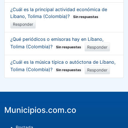
¿Cuál es la principal actividad económica de
Líbano, Tolima (Colombia)?
Sin respuestas
Responder
¿Qué periódicos o emisoras hay en Líbano,
Tolima (Colombia)?
Responder
Sin respuestas
¿Cuál es la música típica o autóctona de Líbano,
Tolima (Colombia)?
Responder
Sin respuestas
Municipios.com.co
Portada