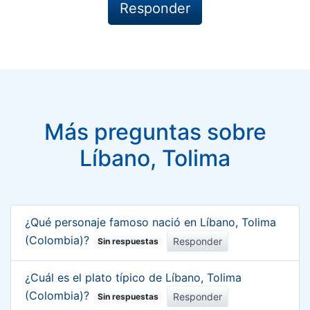
Más preguntas sobre
Líbano, Tolima
¿Qué personaje famoso nació en Líbano, Tolima
(Colombia)?
Responder
Sin respuestas
¿Cuál es el plato típico de Líbano, Tolima
(Colombia)?
Responder
Sin respuestas