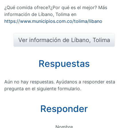
¿Qué comida ofrece?¿Por qué es el mejor? Más
información de Líbano, Tolima en
https://www.municipios.com.co/tolima/libano
Ver información de Líbano, Tolima
Respuestas
Aún no hay respuestas. Ayúdanos a responder esta
pregunta en el siguiente formulario.
Responder
Nombre