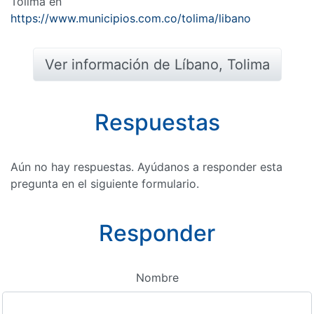
Tolima en
https://www.municipios.com.co/tolima/libano
Ver información de Líbano, Tolima
Respuestas
Aún no hay respuestas. Ayúdanos a responder esta
pregunta en el siguiente formulario.
Responder
Nombre