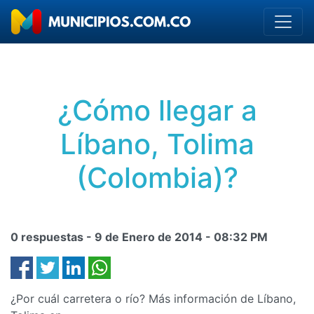
¿Cómo llegar a
Líbano, Tolima
(Colombia)?
0 respuestas -
9 de Enero de 2014
-
08:32 PM
¿Por cuál carretera o río? Más información de Líbano,