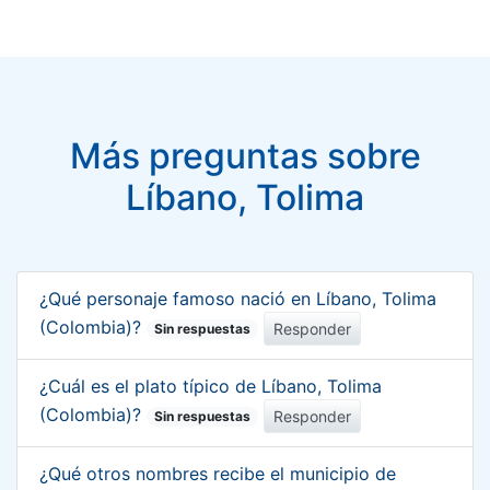
Más preguntas sobre
Líbano, Tolima
¿Qué personaje famoso nació en Líbano, Tolima
(Colombia)?
Responder
Sin respuestas
¿Cuál es el plato típico de Líbano, Tolima
(Colombia)?
Responder
Sin respuestas
¿Qué otros nombres recibe el municipio de