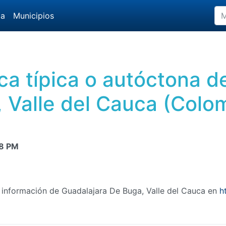
da
Municipios
ca típica o autóctona 
 Valle del Cauca (Colo
8 PM
s información de Guadalajara De Buga, Valle del Cauca en
h