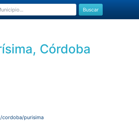
Buscar
rísima, Córdoba
o/cordoba/purisima