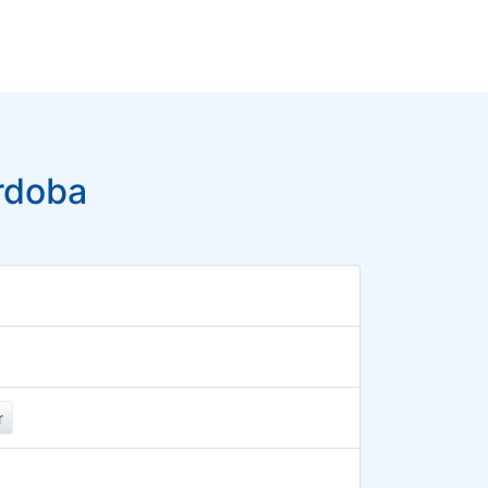
rdoba
r