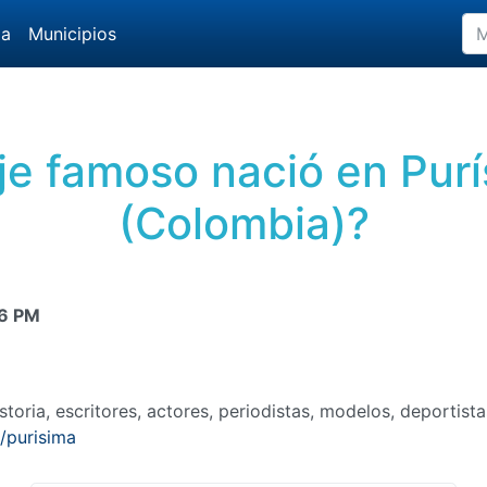
da
Municipios
e famoso nació en Pur
(Colombia)?
6 PM
toria, escritores, actores, periodistas, modelos, deportis
/purisima