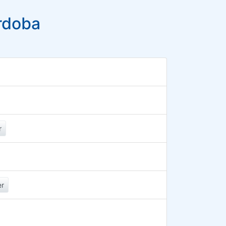
rdoba
r
er