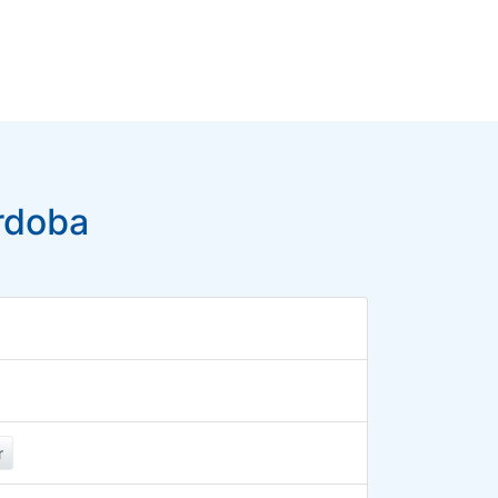
rdoba
r